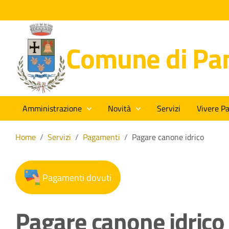
Comune di Pan
Amministrazione
Novità
Servizi
Vivere Pa
Home
/
Servizi
/
Pagamenti
/
Pagare canone idrico
Pagamenti dovuti
Pagare canone idrico