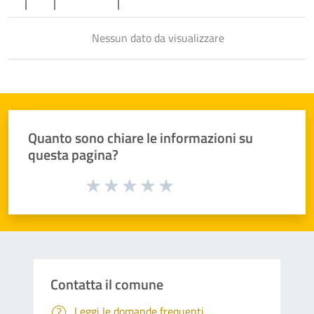
Nessun dato da visualizzare
Quanto sono chiare le informazioni su
questa pagina?
Valuta da 1 a 5 stelle la pagina
Valuta 1 stelle su 5
Valuta 2 stelle su 5
Valuta 3 stelle su 5
Valuta 4 stelle su 5
Valuta 5 stelle su 5
Contatta il comune
Leggi le domande frequenti