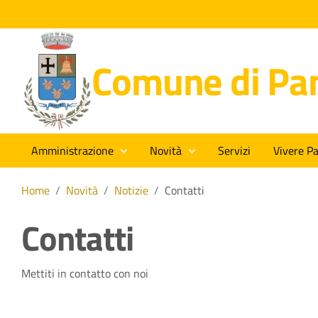
Comune di Pan
Amministrazione
Novità
Servizi
Vivere Pa
Home
/
Novità
/
Notizie
/
Contatti
Contatti
Dettagli della notizia
Mettiti in contatto con noi