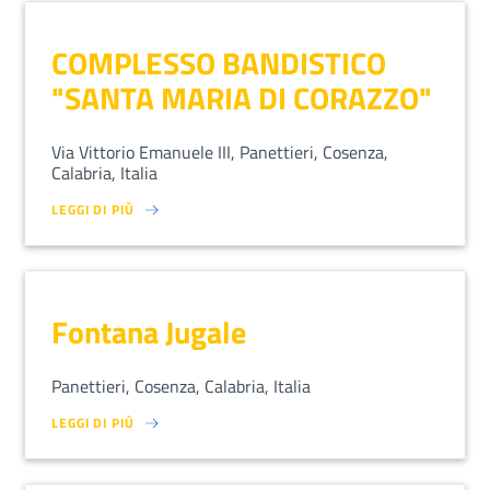
COMPLESSO BANDISTICO
"SANTA MARIA DI CORAZZO"
Via Vittorio Emanuele III, Panettieri, Cosenza,
Calabria, Italia
LEGGI DI PIÙ
SU LOREM IPSUM DOLOR SIT AMET, CONSECTETUR ADIPISCING EL
Fontana Jugale
Panettieri, Cosenza, Calabria, Italia
LEGGI DI PIÙ
SU LOREM IPSUM DOLOR SIT AMET, CONSECTETUR ADIPISCING EL