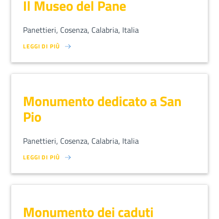
Il Museo del Pane
Panettieri, Cosenza, Calabria, Italia
LEGGI DI PIÙ
SU LOREM IPSUM DOLOR SIT AMET, CONSECTETUR ADIPISCING EL
Monumento dedicato a San
Pio
Panettieri, Cosenza, Calabria, Italia
LEGGI DI PIÙ
SU LOREM IPSUM DOLOR SIT AMET, CONSECTETUR ADIPISCING EL
Monumento dei caduti