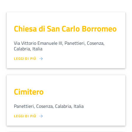
Chiesa di San Carlo Borromeo
Via Vittorio Emanuele III, Panettieri, Cosenza,
Calabria, Italia
LEGGI DI PIÙ
SU LOREM IPSUM DOLOR SIT AMET, CONSECTETUR ADIPISCING EL
Cimitero
Panettieri, Cosenza, Calabria, Italia
LEGGI DI PIÙ
SU LOREM IPSUM DOLOR SIT AMET, CONSECTETUR ADIPISCING EL