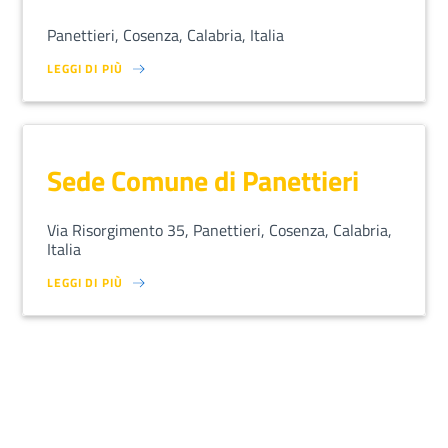
Panettieri, Cosenza, Calabria, Italia
LEGGI DI PIÙ
SU LOREM IPSUM DOLOR SIT AMET, CONSECTETUR ADIPISCING EL
Sede Comune di Panettieri
Via Risorgimento 35, Panettieri, Cosenza, Calabria,
Italia
LEGGI DI PIÙ
SU LOREM IPSUM DOLOR SIT AMET, CONSECTETUR ADIPISCING EL