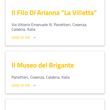
Il Filo Di Arianna “La Villetta”
Via Vittorio Emanuele III, Panettieri, Cosenza,
Calabria, Italia
LEGGI DI PIÙ
SU LOREM IPSUM DOLOR SIT AMET, CONSECTETUR ADIPISCING EL
Il Museo del Brigante
Panettieri, Cosenza, Calabria, Italia
LEGGI DI PIÙ
SU LOREM IPSUM DOLOR SIT AMET, CONSECTETUR ADIPISCING EL