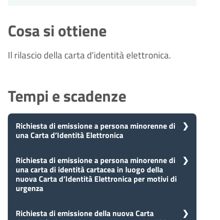
Cosa si ottiene
Il rilascio della carta d'identità elettronica.
Tempi e scadenze
Richiesta di emissione a persona minorenne di
una Carta d’Identità Elettronica
5
Richiesta di emissione a persona minorenne di
Presa in carico
una carta di identità cartacea in luogo della
Dopo aver presentato la tua
giorni
nuova Carta d’Identità Elettronica per motivi di
richiesta, il comune avvia il
urgenza
procedimento e prenderà in carico
la tua domanda in 5 giorni.
5
Richiesta di emissione della nuova Carta
Presa in carico