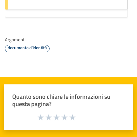
Argomenti
documento d'identità
Quanto sono chiare le informazioni su
questa pagina?
Valuta da 1 a 5 stelle la pagina
Valuta 1 stelle su 5
Valuta 2 stelle su 5
Valuta 3 stelle su 5
Valuta 4 stelle su 5
Valuta 5 stelle su 5