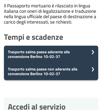
Il Passaporto mortuario è rilasciato in lingua
italiana con oneri di legalizzazione e traduzione
nella lingua ufficiale del paese di destinazione a
carico degli interessati, se richiesti.
Tempi e scadenze
Trasporto salma paese aderente alla
convenzione Berlino 10-02-37
5
Trasporto salma paese non aderente alla
Presa in carico
convenzione Berlino 10-02-37
Dopo aver presentato la tua
giorni
richiesta, il comune avvia il
procedimento e prenderà in carico
5
Presa in carico
la tua domanda in 5 giorni.
Dopo aver presentato la tua
giorni
richiesta, il comune avvia il
procedimento e prenderà in carico
Accedi al servizio
la tua domanda in 5 giorni.