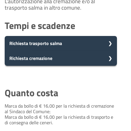
L'autorizzazione alla cremazione e/o al
trasporto salma in altro comune.
Tempi e scadenze
Richiesta trasporto salma
5
Richiesta cremazione
Presa in carico
Dopo aver presentato la tua
giorni
richiesta, il comune avvia il
5
Presa in carico
procedimento e prenderà in carico
Dopo aver presentato la tua
la tua domanda in 5 giorni.
giorni
richiesta, il comune avvia il
Quanto costa
procedimento e prenderà in carico
la tua domanda in 5 giorni.
Marca da bollo di € 16,00 per la richiesta di cremazione
10
Eventuale richiesta di
al Sindaco del Comune;
integrazioni
giorni
Marca da bollo di € 16,00 per la richiesta di trasporto e
10
Durante l'istruttoria, potrebbero
Eventuale richiesta di
di consegna delle ceneri.
essere necessarie integrazioni. Il
integrazioni