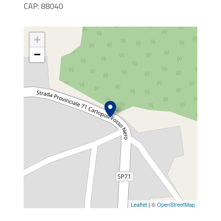
CAP: 88040
+
−
Leaflet
| ©
OpenStreetMap