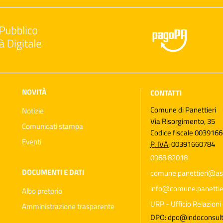
NOVITÀ
CONTATTI
Comune di Panettieri
Notizie
Via Risorgimento, 35
Comunicati stampa
Codice fiscale 003916
Eventi
P. IVA:
00391660784
0968 82018
DOCUMENTI E DATI
comune.panettieri@as
info@comune.panettieri
Albo pretorio
URP - Ufficio Relazioni 
Amministrazione trasparente
DPO: dpo@indoconsulti