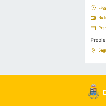
Legg
Rich
Pre
Proble
Segn
C