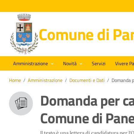
Comune di Pan
Amministrazione
Novità
Servizi
Vivere Pa
Home
/
Amministrazione
/
Documenti e Dati
/
Domanda pe
Domanda per ca
Comune di Panet
Il testo è una lettera di candidatura per