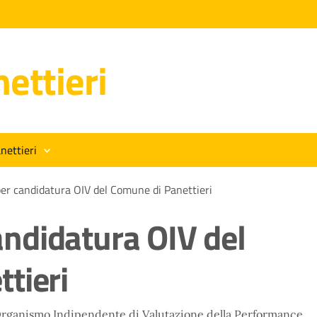
ettieri
nettieri
r candidatura OIV del Comune di Panettieri
ndidatura OIV del
tieri
 l'Organismo Indipendente di Valutazione della Performance