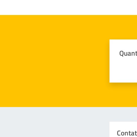
Quant
Valuta da 
Contat