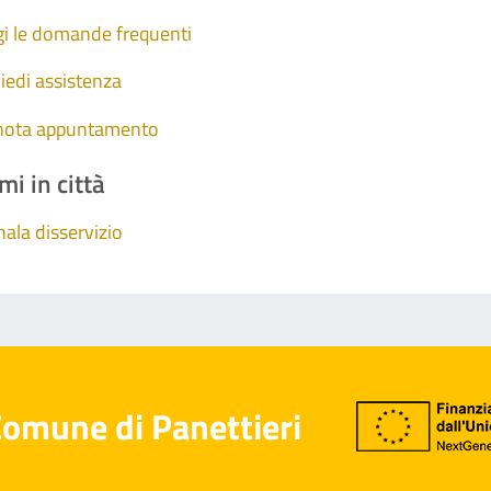
i le domande frequenti
iedi assistenza
nota appuntamento
mi in città
ala disservizio
omune di Panettieri