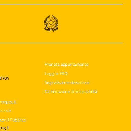
Prenota appuntamento
Leggi le FAQ
60784
Segnalazione disservizio
Dichiarazione di accessibilità
mepec.it
.cs.it
con il Pubblico
Ciao 👋
Come posso esserti utile?
smart_toy
ng.it