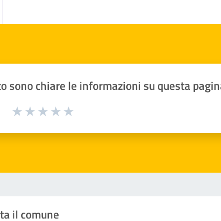
o sono chiare le informazioni su questa pagin
1 a 5 stelle la pagina
Valuta 1 stelle su 5
Valuta 2 stelle su 5
Valuta 3 stelle su 5
Valuta 4 stelle su 5
Valuta 5 stelle su 5
ta il comune