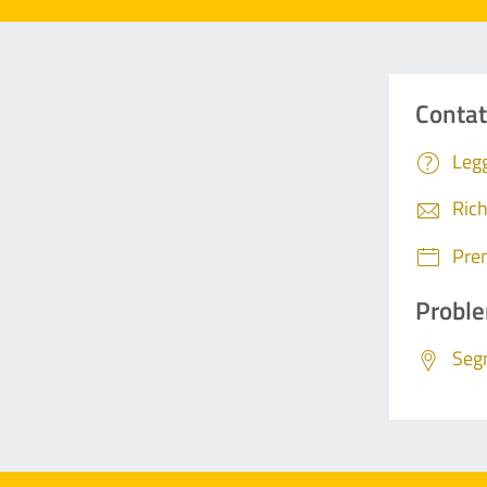
Contat
Legg
Rich
Pre
Proble
Segn