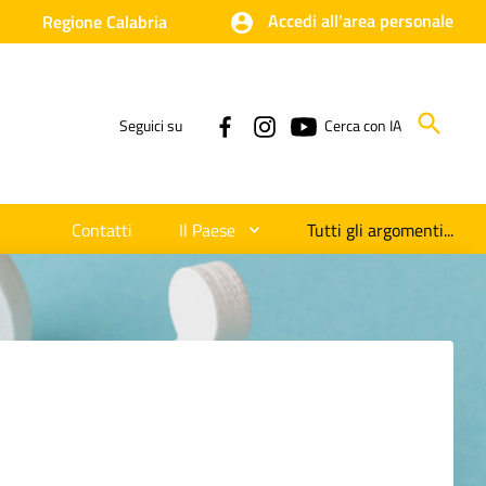
Accedi all'area personale
Regione Calabria
Seguici su
Cerca con IA
Contatti
Il Paese
Tutti gli argomenti...