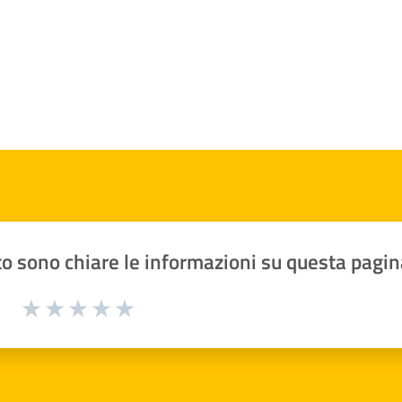
o sono chiare le informazioni su questa pagin
1 a 5 stelle la pagina
Valuta 1 stelle su 5
Valuta 2 stelle su 5
Valuta 3 stelle su 5
Valuta 4 stelle su 5
Valuta 5 stelle su 5