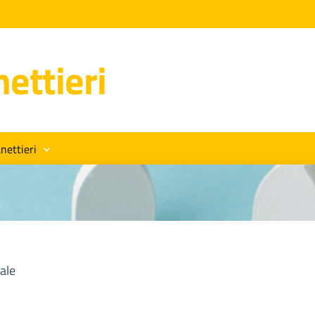
ettieri
nettieri
ale