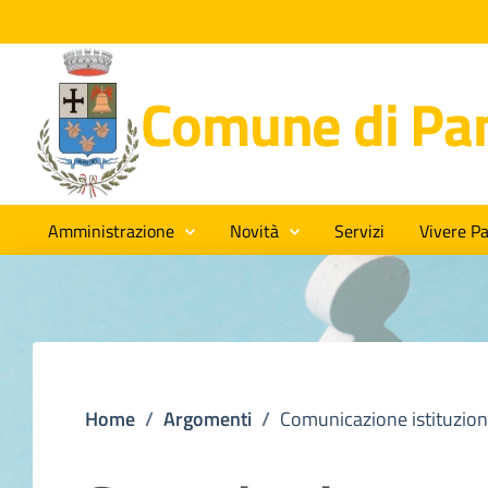
Comune di Pan
Amministrazione
Novità
Servizi
Vivere Pa
Home
/
Argomenti
/
Comunicazione istituzion