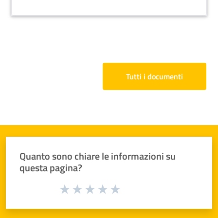
riferimento alle leggi che istituiscono e disciplinano
il servizio civile nazionale e universale, nonché alla
normativa sulla pubblicità legale degli atti
amministrativi.
Tutti i documenti
Quanto sono chiare le informazioni su
questa pagina?
Valuta da 1 a 5 stelle la pagina
Valuta 1 stelle su 5
Valuta 2 stelle su 5
Valuta 3 stelle su 5
Valuta 4 stelle su 5
Valuta 5 stelle su 5