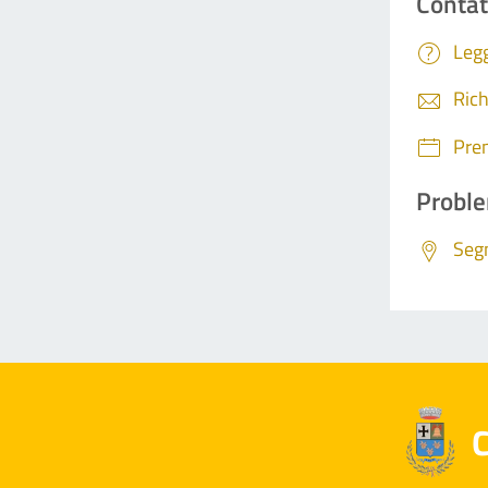
Contat
Legg
Rich
Pre
Proble
Segn
C