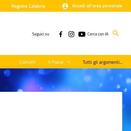
Accedi all'area personale
Regione Calabria
Seguici su
Cerca con IA
Contatti
Il Paese
Tutti gli argomenti...