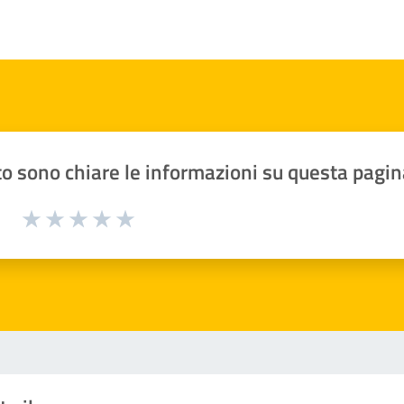
o sono chiare le informazioni su questa pagin
1 a 5 stelle la pagina
Valuta 1 stelle su 5
Valuta 2 stelle su 5
Valuta 3 stelle su 5
Valuta 4 stelle su 5
Valuta 5 stelle su 5