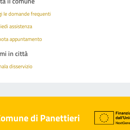
ta il comune
i le domande frequenti
iedi assistenza
nota appuntamento
mi in città
ala disservizio
omune di Panettieri